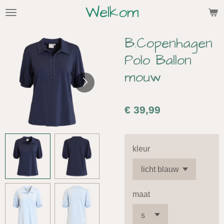
Welkom
Ga
direct
naar
B.Copenhagen
de
Polo Ballon
hoofdinhoud
mouw
€ 39,99
kleur
maat