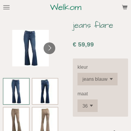
Welkom
Ga
direct
naar
jeans flare
de
hoofdinhoud
€ 59,99
kleur
maat