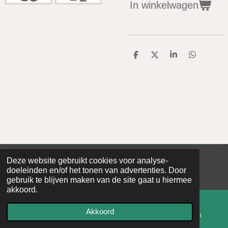
In winkelwagen
D
D
S
D
e
e
h
e
l
e
a
l
e
l
r
e
n
e
n
Deze website gebruikt cookies voor analyse-
© 2020 - 2026 De Baerse
doeleinden en/of het tonen van advertenties. Door
Powered by
JouwWeb
gebruik te blijven maken van de site gaat u hiermee
akkoord.
Akkoord
E-mailadres
Kaart
Instagram