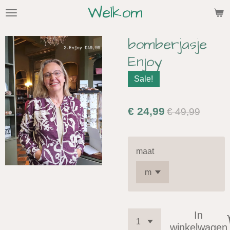
Welkom
Ga
direct
naar
bomberjasje
de
Enjoy
hoofdinhoud
Sale!
€ 24,99
€ 49,99
maat
In
winkelwagen