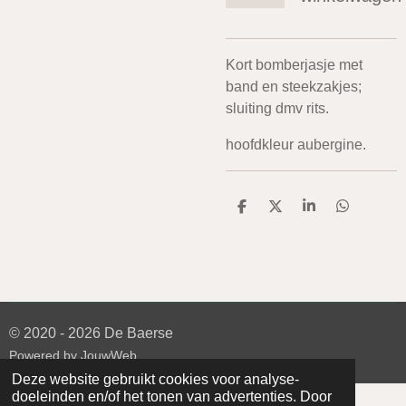
Kort bomberjasje met
band en steekzakjes;
sluiting dmv rits.
hoofdkleur aubergine.
D
D
S
D
e
e
h
e
l
e
a
l
e
l
r
e
n
e
n
© 2020 - 2026 De Baerse
Powered by
JouwWeb
Deze website gebruikt cookies voor analyse-
doeleinden en/of het tonen van advertenties. Door