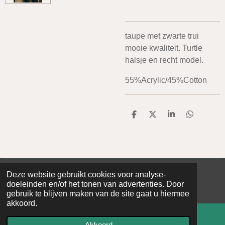
taupe met zwarte trui
mooie kwaliteit. Turtle
halsje en recht model.
55%Acrylic/45%Cotton
D
D
S
D
e
e
h
e
l
e
a
l
e
l
r
e
n
e
n
Deze website gebruikt cookies voor analyse-
© 2020 - 2026 De Baerse
doeleinden en/of het tonen van advertenties. Door
Powered by
JouwWeb
gebruik te blijven maken van de site gaat u hiermee
akkoord.
Akkoord