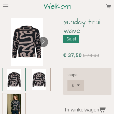
Welkom
Ga
direct
naar
sunday trui
de
wave
hoofdinhoud
Sale!
€ 37,50
€ 74,99
taupe
In winkelwagen