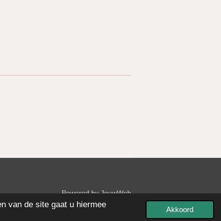
Powered by
JouwWeb
en van de site gaat u hiermee
Akkoord