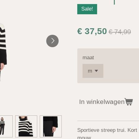
Sale!
€ 37,50
€ 74,99
maat
In winkelwagen
Sportieve streep trui. Kor
mouw.