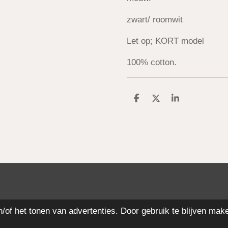
zwart/ roomwit
Let op; KORT model
100% cotton.
D
D
S
e
e
h
l
e
a
e
l
r
n
e
of het tonen van advertenties. Door gebruik te blijven mak