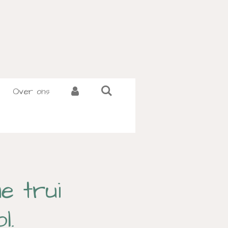
Over ons
ne trui
l.