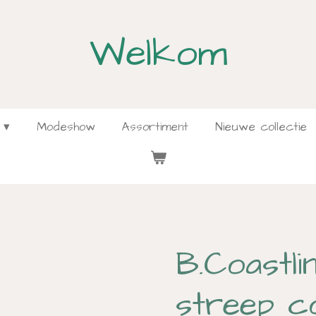
Welkom
Modeshow
Assortiment
Nieuwe collectie
B.Coastli
streep co