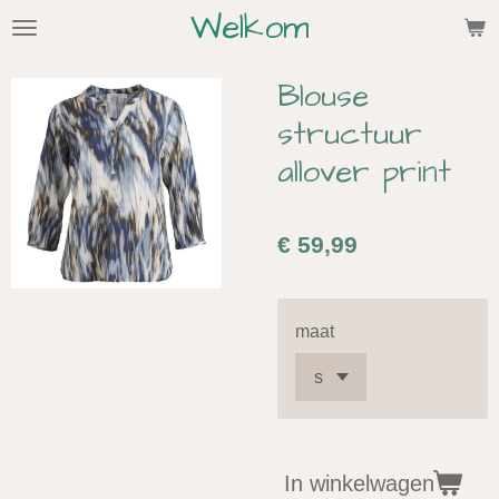
Welkom
Ga
direct
naar
Blouse
de
structuur
hoofdinhoud
allover print
€ 59,99
maat
In winkelwagen