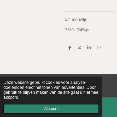
3/4 mouwtje
76%vi/24%pa
D
D
S
D
e
e
h
e
l
e
a
l
e
l
r
e
n
e
n
Deze website gebruikt cookies voor analyse-
© 2020 - 2026 De Baerse
doeleinden en/of het tonen van advertenties. Door
Powered by
JouwWeb
gebruik te blijven maken van de site gaat u hiermee
akkoord.
Akkoord
E-mailadres
Kaart
Instagram