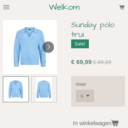
Welkom
Ga
direct
naar
Sunday polo
de
trui
hoofdinhoud
Sale!
€ 69,99
€ 89,99
maat
In winkelwagen